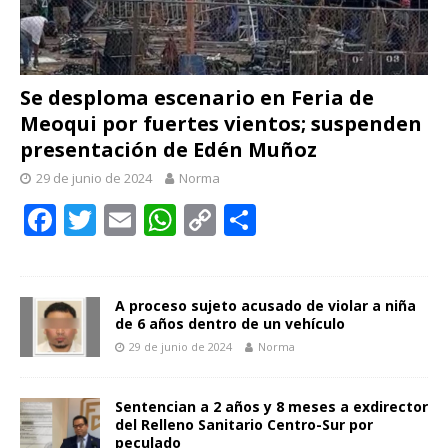
Se desploma escenario en Feria de
Meoqui por fuertes vientos; suspenden
presentación de Edén Muñoz
29 de junio de 2024
Norma
F
T
E
W
C
C
ac
w
m
h
o
o
e
itt
ai
at
p
m
b
er
l
s
y
p
A proceso sujeto acusado de violar a niña
de 6 años dentro de un vehículo
o
A
Li
ar
29 de junio de 2024
Norma
o
p
n
ti
k
p
k
r
Sentencian a 2 años y 8 meses a exdirector
del Relleno Sanitario Centro-Sur por
peculado