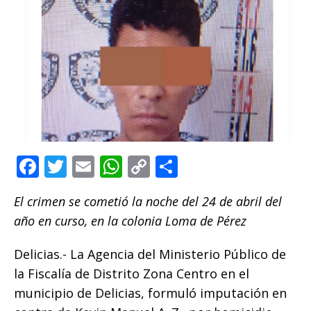
F
T
E
W
C
C
a
w
m
h
o
o
El crimen se cometió la noche del 24 de abril del
c
it
ai
at
p
m
año en curso, en la colonia Loma de Pérez
e
te
l
s
y
p
b
r
A
Li
ar
Delicias.- La Agencia del Ministerio Público de
o
p
n
ti
la Fiscalía de Distrito Zona Centro en el
municipio de Delicias, formuló imputación en
o
p
k
r