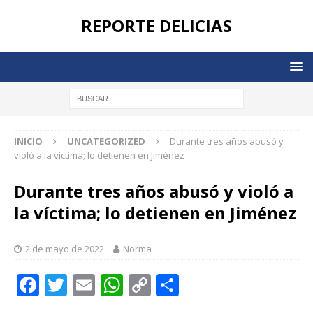
REPORTE DELICIAS
INICIO
UNCATEGORIZED
Durante tres años abusó y
violó a la víctima; lo detienen en Jiménez
Durante tres años abusó y violó a
la víctima; lo detienen en Jiménez
2 de mayo de 2022
Norma
F
T
E
W
C
C
a
w
m
h
o
o