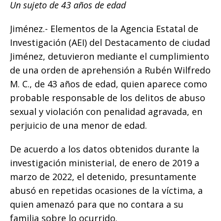
Un sujeto de 43 años de edad
c
it
ai
at
p
m
e
te
l
s
y
p
Jiménez.- Elementos de la Agencia Estatal de
b
r
A
Li
ar
Investigación (AEI) del Destacamento de ciudad
o
p
n
ti
Jiménez, detuvieron mediante el cumplimiento
de una orden de aprehensión a Rubén Wilfredo
o
p
k
r
M. C., de 43 años de edad, quien aparece como
k
probable responsable de los delitos de abuso
sexual y violación con penalidad agravada, en
perjuicio de una menor de edad.
De acuerdo a los datos obtenidos durante la
investigación ministerial, de enero de 2019 a
marzo de 2022, el detenido, presuntamente
abusó en repetidas ocasiones de la víctima, a
quien amenazó para que no contara a su
familia sobre lo ocurrido.