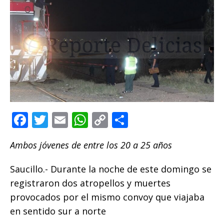
F
T
E
W
C
C
a
w
m
h
o
o
Ambos jóvenes de entre los 20 a 25 años
c
it
ai
at
p
m
e
te
l
s
y
p
Saucillo.- Durante la noche de este domingo se
b
r
A
Li
ar
registraron dos atropellos y muertes
o
p
n
ti
provocados por el mismo convoy que viajaba
en sentido sur a norte
o
p
k
r