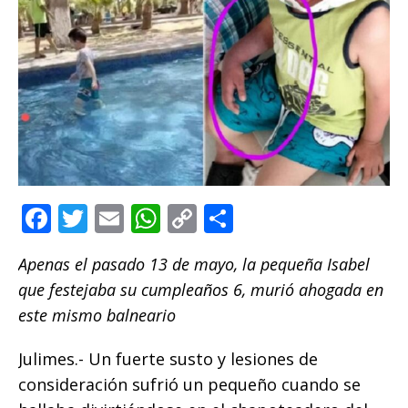
F
T
E
W
C
C
a
w
m
h
o
o
Apenas el pasado 13 de mayo, la pequeña Isabel
c
it
ai
at
p
m
que festejaba su cumpleaños 6, murió ahogada en
e
te
l
s
y
p
este mismo balneario
b
r
A
Li
ar
o
p
n
ti
Julimes.- Un fuerte susto y lesiones de
consideración sufrió un pequeño cuando se
o
p
k
r