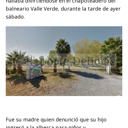
hallaba divirtiéndose en el chapoteadero del
k
balneario Valle Verde, durante la tarde de ayer
sábado.
Fue su madre quien denunció que su hijo
ingresó a la alberca para niños y