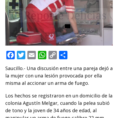
F
T
E
W
C
C
a
w
m
h
o
o
Saucillo.- Una discusión entre una pareja dejó a
c
it
ai
at
p
m
la mujer con una lesión provocada por ella
e
te
l
s
y
p
misma al accionar un arma de fuego.
b
r
A
Li
ar
o
p
n
ti
Los hechos se registraron en un domicilio de la
colonia Agustín Melgar, cuando la pelea subió
o
p
k
r
de tono y la joven de 34 años de edad, al
k
manipular un arma de fuego calibre 22 mm,