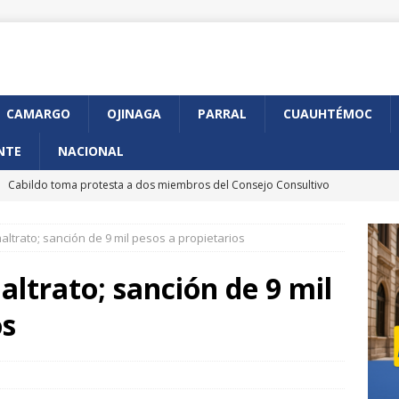
CAMARGO
OJINAGA
PARRAL
CUAUHTÉMOC
NTE
NACIONAL
]
Cabildo toma protesta a dos miembros del Consejo Consultivo
udadana
CHIHUAHUA MARCO BONILLA
ltrato; sanción de 9 mil pesos a propietarios
]
Anuncia GKN Aerospace expansión de su planta en Chihuahua
ltrato; sanción de 9 mil
]
Arranca en Chihuahua programa piloto de CURP Biométrica
os
]
Presenta Municipio avances en construcción de Gaza de
iférico de la Juventud
CHIHUAHUA MARCO BONILLA