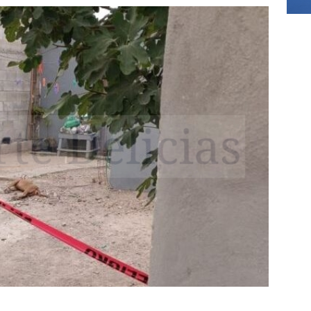
]
Asesinan a exdirector de televisión pública de Oaxaca; es el
del año
DELICIAS