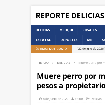
REPORTE DELICIAS
DELICIAS
MEOQUI
ROSALES
ESTATAL
DEPORTES
MB
S
[ 22 de julio de 2026 
ÚLTIMAS NOTICIAS
de Participación Ci
INICIO
DELICIAS
Muere perro por ma
[ 22 de julio de 2026 
DELICIAS
Muere perro por ma
[ 22 de julio de 2026 
pesos a propietari
DELICIAS
[ 22 de julio de 2026 
8 de junio de 2022
editor
Delicias
Incorporación en per