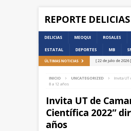
REPORTE DELICIAS
DELICIAS
MEOQUI
ROSALES
ESTATAL
DEPORTES
MB
S
[ 22 de julio de 2026 
ÚLTIMAS NOTICIAS
de Participación Ci
INICIO
UNCATEGORIZED
Invita UT
[ 22 de julio de 2026 
8 a 12 años
DELICIAS
Invita UT de Cama
[ 22 de julio de 2026 
Científica 2022” di
DELICIAS
[ 22 de julio de 2026 
años
Incorporación en per