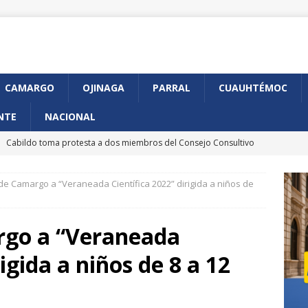
CAMARGO
OJINAGA
PARRAL
CUAUHTÉMOC
NTE
NACIONAL
]
Cabildo toma protesta a dos miembros del Consejo Consultivo
udadana
CHIHUAHUA MARCO BONILLA
 de Camargo a “Veraneada Científica 2022” dirigida a niños de
]
Anuncia GKN Aerospace expansión de su planta en Chihuahua
rgo a “Veraneada
]
Arranca en Chihuahua programa piloto de CURP Biométrica
rigida a niños de 8 a 12
]
Presenta Municipio avances en construcción de Gaza de
iférico de la Juventud
CHIHUAHUA MARCO BONILLA