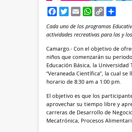
F
T
E
W
C
C
a
w
m
h
o
o
Cada uno de los programas Educativ
c
it
ai
at
p
m
actividades recreativas para las y los
e
te
l
s
y
p
b
r
A
Li
ar
Camargo.- Con el objetivo de ofrec
o
p
n
ti
niños que comenzarán su periodo 
Educación Básica, la Universidad 
o
p
k
r
“Veraneada Científica”, la cual se 
k
horario de 8:30 am a 1:00 pm.
El objetivo es que los participan
aprovechar su tiempo libre y apre
carreras de Desarrollo de Negocio
Mecatrónica, Procesos Alimentari