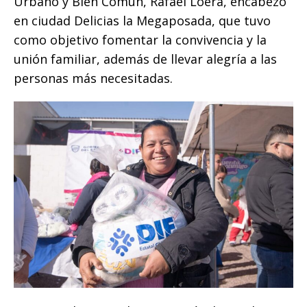
Urbano y Bien Común, Rafael Loera, encabezó
k
en ciudad Delicias la Megaposada, que tuvo
como objetivo fomentar la convivencia y la
unión familiar, además de llevar alegría a las
personas más necesitadas.