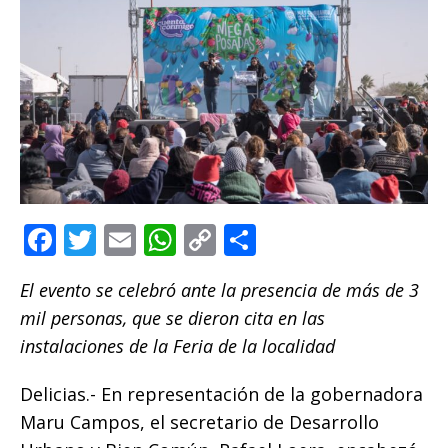
F
T
E
W
C
C
a
w
m
h
o
o
El evento se celebró ante la presencia de más de 3
c
it
ai
at
p
m
mil personas, que se dieron cita en las
e
te
l
s
y
p
instalaciones de la Feria de la localidad
b
r
A
Li
ar
o
p
n
ti
Delicias.- En representación de la gobernadora
Maru Campos, el secretario de Desarrollo
o
p
k
r