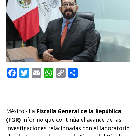
F
T
E
W
C
C
a
w
m
h
o
o
c
it
ai
at
p
m
e
te
l
s
y
p
b
r
A
Li
ar
México.- La
Fiscalía General de la República
o
p
n
ti
(FGR)
informó que continúa el avance de las
investigaciones relacionadas con el laboratorio
o
p
k
r