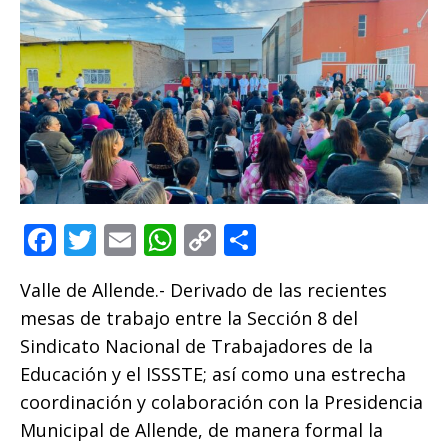
F
T
E
W
C
C
a
w
m
h
o
o
Valle de Allende.- Derivado de las recientes
c
it
ai
at
p
m
mesas de trabajo entre la Sección 8 del
e
te
l
s
y
p
Sindicato Nacional de Trabajadores de la
b
r
A
Li
ar
Educación y el ISSSTE; así como una estrecha
o
p
n
ti
coordinación y colaboración con la Presidencia
o
p
k
r
Municipal de Allende, de manera formal la