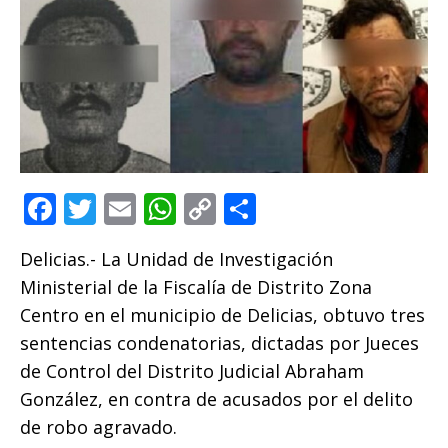
F
T
E
W
C
C
a
w
m
h
o
o
Delicias.- La Unidad de Investigación
c
it
ai
at
p
m
Ministerial de la Fiscalía de Distrito Zona
e
te
l
s
y
p
Centro en el municipio de Delicias, obtuvo tres
b
r
A
Li
ar
sentencias condenatorias, dictadas por Jueces
o
p
n
ti
de Control del Distrito Judicial Abraham
o
p
k
r
González, en contra de acusados por el delito
k
de robo agravado.