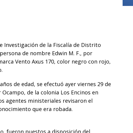
]
Asesinan a exdirector de televisión pública de Oaxaca; es el
del año
DELICIAS
 Investigación de la Fiscalía de Distrito
 persona de nombre Edwin M. F., por
arca Vento Axus 170, color negro con rojo,
.
años de edad, se efectuó ayer viernes 29 de
r Ocampo, de la colonia Los Encinos en
s agentes ministeriales revisaron el
conocimiento que era robada.
do, fueron puestos a disposición del