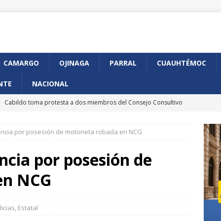
CAMARGO
OJINAGA
PARRAL
CUAUHTÉMOC
NTE
NACIONAL
]
Cabildo toma protesta a dos miembros del Consejo Consultivo
udadana
CHIHUAHUA MARCO BONILLA
ancia por posesión de motoneta robada en NCG
]
Anuncia GKN Aerospace expansión de su planta en Chihuahua
ncia por posesión de
]
Arranca en Chihuahua programa piloto de CURP Biométrica
en NCG
]
Presenta Municipio avances en construcción de Gaza de
licias
,
Estatal
iférico de la Juventud
CHIHUAHUA MARCO BONILLA