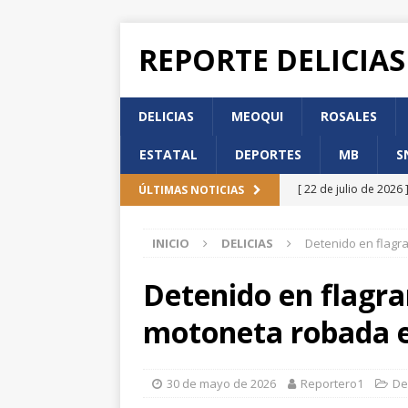
REPORTE DELICIAS
DELICIAS
MEOQUI
ROSALES
ESTATAL
DEPORTES
MB
S
[ 22 de julio de 2026 
ÚLTIMAS NOTICIAS
de Participación Ci
INICIO
DELICIAS
Detenido en flagr
[ 22 de julio de 2026 
DELICIAS
Detenido en flagra
[ 22 de julio de 2026 
motoneta robada 
DELICIAS
[ 22 de julio de 2026 
30 de mayo de 2026
Reportero1
De
Incorporación en per