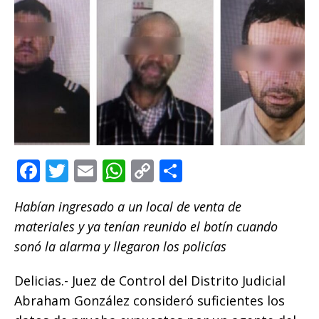
F
T
E
W
C
C
a
w
m
h
o
o
Habían ingresado a un local de venta de
c
it
ai
at
p
m
materiales y ya tenían reunido el botín cuando
e
te
l
s
y
p
sonó la alarma y llegaron los policías
b
r
A
Li
ar
o
p
n
ti
Delicias.- Juez de Control del Distrito Judicial
Abraham González consideró suficientes los
o
p
k
r