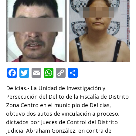
F
T
E
W
C
C
a
w
m
h
o
o
Delicias.- La Unidad de Investigación y
c
it
ai
at
p
m
Persecución del Delito de la Fiscalía de Distrito
e
te
l
s
y
p
Zona Centro en el municipio de Delicias,
b
r
A
Li
ar
obtuvo dos autos de vinculación a proceso,
o
p
n
ti
dictados por Jueces de Control del Distrito
o
p
k
r
Judicial Abraham González, en contra de