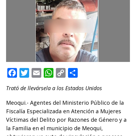
F
T
E
W
C
C
a
w
m
h
o
o
Trató de llevársela a los Estados Unidos
c
it
ai
at
p
m
e
te
l
s
y
p
Meoqui.- Agentes del Ministerio Público de la
b
r
A
Li
ar
Fiscalía Especializada en Atención a Mujeres
o
p
n
ti
Víctimas del Delito por Razones de Género y a
la Familia en el municipio de Meoqui,
o
p
k
r