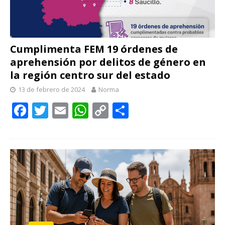
Cumplimenta FEM 19 órdenes de
aprehensión por delitos de género en
la región centro sur del estado
13 de febrero de 2024
Norma
F
T
E
W
C
C
ac
w
m
h
o
o
e
itt
ai
at
p
m
b
er
l
s
y
p
o
A
Li
ar
o
p
n
ti
k
p
k
r