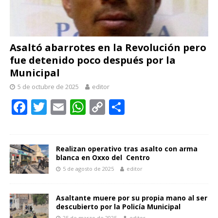
Asaltó abarrotes en la Revolución pero
fue detenido poco después por la
Municipal
5 de octubre de 2025
editor
F
T
E
W
C
C
ac
w
m
h
o
o
e
itt
ai
at
p
m
b
er
l
s
y
p
Realizan operativo tras asalto con arma
blanca en Oxxo del Centro
o
A
Li
ar
5 de agosto de 2025
editor
o
p
n
ti
k
p
k
r
Asaltante muere por su propia mano al ser
descubierto por la Policía Municipal
25 de marzo de 2025
editor