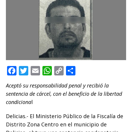
F
T
E
W
C
C
a
w
m
h
o
o
Aceptó su responsabilidad penal y recibió la
c
it
ai
at
p
m
sentencia de cárcel, con el beneficio de la libertad
e
te
l
s
y
p
condiciona
l
b
r
A
Li
ar
o
p
n
ti
Delicias.- El Ministerio Público de la Fiscalía de
Distrito Zona Centro en el municipio de
o
p
k
r