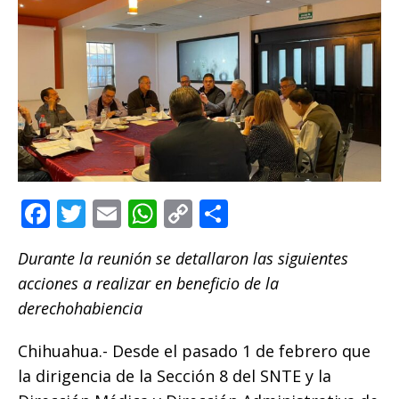
F
T
E
W
C
C
a
w
m
h
o
o
Durante la reunión se detallaron las siguientes
c
it
ai
at
p
m
acciones a realizar en beneficio de la
e
te
l
s
y
p
derechohabiencia
b
r
A
Li
ar
o
p
n
ti
Chihuahua.- Desde el pasado 1 de febrero que
la dirigencia de la Sección 8 del SNTE y la
o
p
k
r