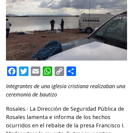
F
T
E
W
C
C
a
w
m
h
o
o
Integrantes de una iglesia cristiana realizaban una
c
it
ai
at
p
m
ceremonia de bautizo
e
te
l
s
y
p
b
r
A
Li
ar
Rosales.- La Dirección de Seguridad Pública de
o
p
n
ti
Rosales lamenta e informa de los hechos
ocurridos en el rebalse de la presa Francisco I.
o
p
k
r