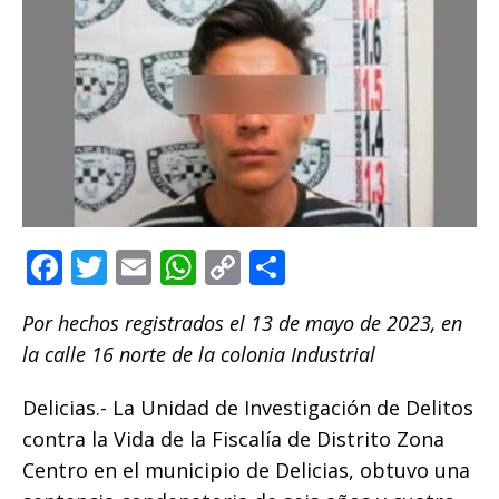
F
T
E
W
C
C
a
w
m
h
o
o
Por hechos registrados el 13 de mayo de 2023, en
c
it
ai
at
p
m
la calle 16 norte de la colonia Industrial
e
te
l
s
y
p
b
r
A
Li
ar
Delicias.- La Unidad de Investigación de Delitos
o
p
n
ti
contra la Vida de la Fiscalía de Distrito Zona
Centro en el municipio de Delicias, obtuvo una
o
p
k
r