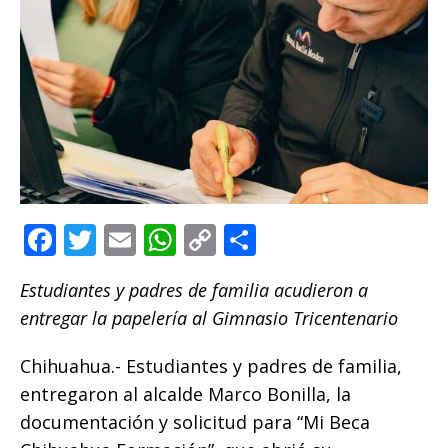
F
T
E
W
C
C
a
w
m
h
o
o
Estudiantes y padres de familia acudieron a
c
it
ai
at
p
m
entregar la papelería al Gimnasio Tricentenario
e
te
l
s
y
p
b
r
A
Li
ar
Chihuahua.- Estudiantes y padres de familia,
o
p
n
ti
entregaron al alcalde Marco Bonilla, la
documentación y solicitud para “Mi Beca
o
p
k
r