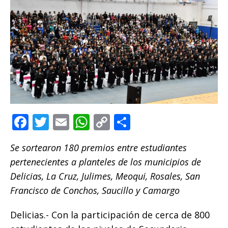
F
T
E
W
C
C
a
w
m
h
o
o
Se sortearon 180 premios entre estudiantes
c
it
ai
at
p
m
pertenecientes a planteles de los municipios de
e
te
l
s
y
p
Delicias, La Cruz, Julimes, Meoqui, Rosales, San
b
r
A
Li
ar
Francisco de Conchos, Saucillo y Camargo
o
p
n
ti
Delicias.- Con la participación de cerca de 800
o
p
k
r