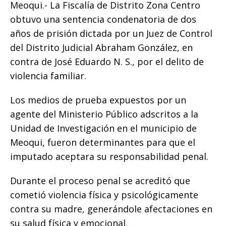
Meoqui.- La Fiscalía de Distrito Zona Centro
c
it
ai
at
p
m
obtuvo una sentencia condenatoria de dos
e
te
l
s
y
p
años de prisión dictada por un Juez de Control
b
r
A
Li
ar
del Distrito Judicial Abraham González, en
o
p
n
ti
contra de José Eduardo N. S., por el delito de
o
p
k
r
violencia familiar.
k
Los medios de prueba expuestos por un
agente del Ministerio Público adscritos a la
Unidad de Investigación en el municipio de
Meoqui, fueron determinantes para que el
imputado aceptara su responsabilidad penal.
Durante el proceso penal se acreditó que
cometió violencia física y psicológicamente
contra su madre, generándole afectaciones en
su salud física y emocional.