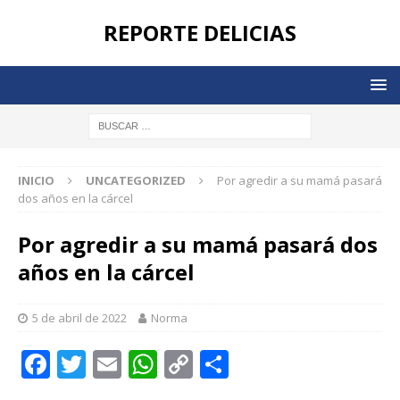
REPORTE DELICIAS
INICIO
UNCATEGORIZED
Por agredir a su mamá pasará
dos años en la cárcel
Por agredir a su mamá pasará dos
años en la cárcel
5 de abril de 2022
Norma
F
T
E
W
C
C
a
w
m
h
o
o