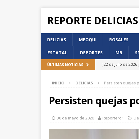
REPORTE DELICIAS
DELICIAS
MEOQUI
ROSALES
ESTATAL
DEPORTES
MB
S
[ 22 de julio de 2026 
ÚLTIMAS NOTICIAS
de Participación Ci
INICIO
DELICIAS
Persisten quejas p
[ 22 de julio de 2026 
DELICIAS
Persisten quejas p
[ 22 de julio de 2026 
DELICIAS
30 de mayo de 2026
Reportero1
De
[ 22 de julio de 2026 
Incorporación en per