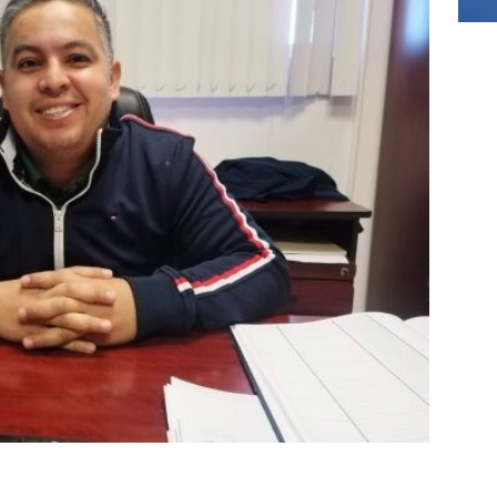
]
Asesinan a exdirector de televisión pública de Oaxaca; es el
del año
DELICIAS