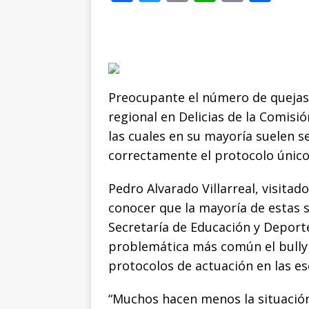
a
w
m
h
o
o
c
it
ai
at
p
m
e
te
l
s
y
p
b
r
A
Li
ar
o
p
n
ti
Preocupante el número de quejas c
regional en Delicias de la Comisi
o
p
k
r
las cuales en su mayoría suelen se
k
correctamente el protocolo único 
Pedro Alvarado Villarreal, visitado
conocer que la mayoría de estas s
Secretaría de Educación y Deport
problemática más común el bullyi
protocolos de actuación en las esc
“Muchos hacen menos la situación