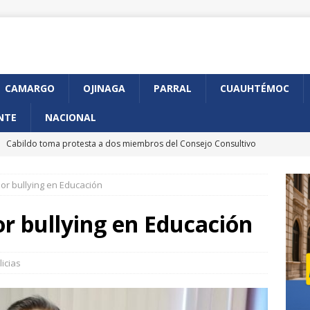
CAMARGO
OJINAGA
PARRAL
CUAUHTÉMOC
NTE
NACIONAL
]
Cabildo toma protesta a dos miembros del Consejo Consultivo
udadana
CHIHUAHUA MARCO BONILLA
or bullying en Educación
]
Anuncia GKN Aerospace expansión de su planta en Chihuahua
or bullying en Educación
]
Arranca en Chihuahua programa piloto de CURP Biométrica
licias
]
Presenta Municipio avances en construcción de Gaza de
iférico de la Juventud
CHIHUAHUA MARCO BONILLA