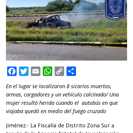
F
T
E
W
C
C
a
w
m
h
o
o
En el lugar se localizaron 8 sicarios muertos,
c
it
ai
at
p
m
armas, cargadores y un vehículo calcinado/ Una
e
te
l
s
y
p
mujer resultó herida cuando el autobús en que
b
r
A
Li
ar
viajaba quedó en medio del fuego cruzado
o
p
n
ti
Jiménez.- La Fiscalía de Distrito Zona Sur a
o
p
k
r