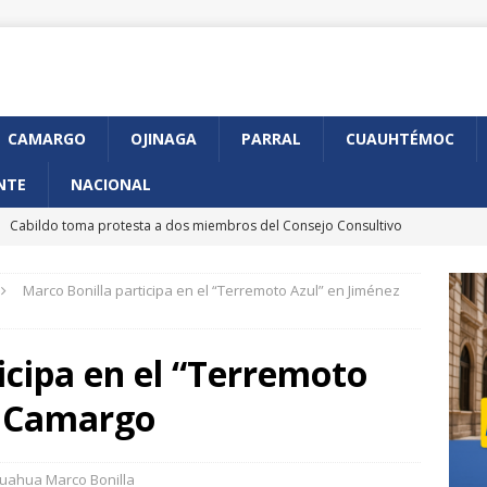
CAMARGO
OJINAGA
PARRAL
CUAUHTÉMOC
NTE
NACIONAL
]
Cabildo toma protesta a dos miembros del Consejo Consultivo
udadana
CHIHUAHUA MARCO BONILLA
Marco Bonilla participa en el “Terremoto Azul” en Jiménez
]
Anuncia GKN Aerospace expansión de su planta en Chihuahua
icipa en el “Terremoto
]
Arranca en Chihuahua programa piloto de CURP Biométrica
y Camargo
]
Presenta Municipio avances en construcción de Gaza de
uahua Marco Bonilla
iférico de la Juventud
CHIHUAHUA MARCO BONILLA