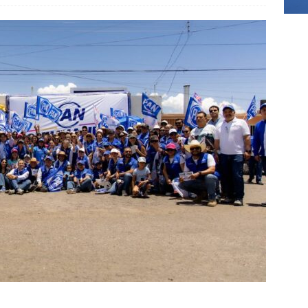
]
Asesinan a exdirector de televisión pública de Oaxaca; es el
del año
DELICIAS