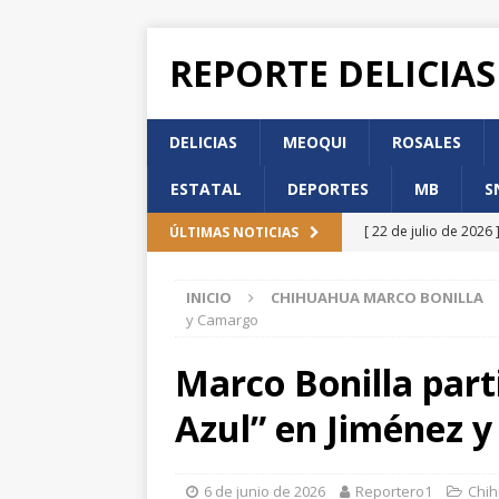
REPORTE DELICIAS
DELICIAS
MEOQUI
ROSALES
ESTATAL
DEPORTES
MB
S
[ 22 de julio de 2026 
ÚLTIMAS NOTICIAS
de Participación Ci
INICIO
CHIHUAHUA MARCO BONILLA
[ 22 de julio de 2026 
y Camargo
DELICIAS
Marco Bonilla part
[ 22 de julio de 2026 
Azul” en Jiménez 
DELICIAS
[ 22 de julio de 2026 
6 de junio de 2026
Reportero1
Chih
Incorporación en per