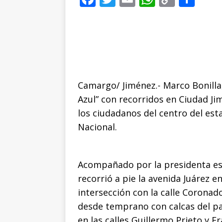
a
w
m
h
o
o
c
it
ai
at
p
m
e
te
l
s
y
p
b
r
A
Li
ar
o
p
n
ti
Camargo/ Jiménez.- Marco Bonilla
o
p
k
r
Azul” con recorridos en Ciudad J
k
los ciudadanos del centro del est
Nacional.
Acompañado por la presidenta esta
recorrió a pie la avenida Juárez e
intersección con la calle Coronad
desde temprano con calcas del pa
en las calles Guillermo Prieto y 