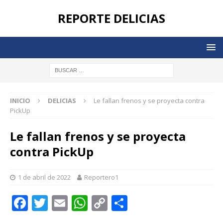
REPORTE DELICIAS
INICIO
DELICIAS
Le fallan frenos y se proyecta contra
PickUp
Le fallan frenos y se proyecta
contra PickUp
1 de abril de 2022
Reportero1
F
T
E
W
C
C
a
w
m
h
o
o