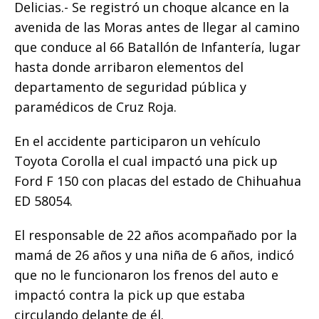
Delicias.- Se registró un choque alcance en la
c
it
ai
at
p
m
avenida de las Moras antes de llegar al camino
e
te
l
s
y
p
que conduce al 66 Batallón de Infantería, lugar
b
r
A
Li
ar
hasta donde arribaron elementos del
o
p
n
ti
departamento de seguridad pública y
o
p
k
r
paramédicos de Cruz Roja.
k
En el accidente participaron un vehículo
Toyota Corolla el cual impactó una pick up
Ford F 150 con placas del estado de Chihuahua
ED 58054.
El responsable de 22 años acompañado por la
mamá de 26 años y una niña de 6 años, indicó
que no le funcionaron los frenos del auto e
impactó contra la pick up que estaba
circulando delante de él.