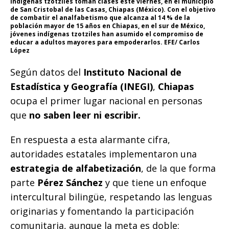
Indígenas tzotziles toman clases este viernes, en el municipio
de San Cristobal de las Casas, Chiapas (México). Con el objetivo
de combatir el analfabetismo que alcanza al 14 % de la
población mayor de 15 años en Chiapas, en el sur de México,
jóvenes indígenas tzotziles han asumido el compromiso de
educar a adultos mayores para empoderarlos. EFE/ Carlos
López
Según datos del
Instituto Nacional de
Estadística y Geografía (INEGI)
,
Chiapas
ocupa el primer lugar nacional en personas
que
no saben leer ni escribir.
En respuesta a esta alarmante cifra,
autoridades estatales implementaron una
estrategia de alfabetización
, de la que forma
parte
Pérez Sánchez
y que tiene un enfoque
intercultural bilingüe, respetando las lenguas
originarias y fomentando la participación
comunitaria, aunque la meta es doble: