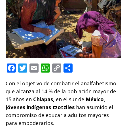
F
T
E
W
C
C
a
w
m
h
o
o
Con el objetivo de combatir el analfabetismo
c
it
ai
at
p
m
que alcanza al 14 % de la población mayor de
e
te
l
s
y
p
15 años en
Chiapas,
en el sur de
México,
b
r
A
Li
ar
jóvenes indígenas tzotziles
han asumido el
o
p
n
ti
compromiso de educar a adultos mayores
o
p
k
r
para empoderarlos.