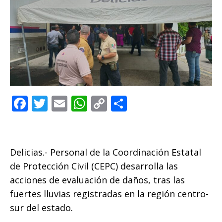
F
T
E
W
C
C
a
w
m
h
o
o
c
it
ai
at
p
m
e
te
l
s
y
p
Delicias.- Personal de la Coordinación Estatal
b
r
A
Li
ar
de Protección Civil (CEPC) desarrolla las
o
p
n
ti
acciones de evaluación de daños, tras las
fuertes lluvias registradas en la región centro-
o
p
k
r
sur del estado.
k