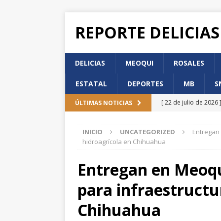
REPORTE DELICIAS
DELICIAS
MEOQUI
ROSALES
ESTATAL
DEPORTES
MB
S
[ 22 de julio de 2026 
ÚLTIMAS NOTICIAS
de Participación Ci
INICIO
UNCATEGORIZED
Entregan 
[ 22 de julio de 2026 
hidroagrícola en Chihuahua
DELICIAS
Entregan en Meoqu
[ 22 de julio de 2026 
para infraestructu
DELICIAS
[ 22 de julio de 2026 
Chihuahua
Incorporación en per