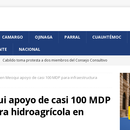
CAMARGO
OJINAGA
PARRAL
CUAUHTÉMOC
NTE
NACIONAL
]
Cabildo toma protesta a dos miembros del Consejo Consultivo
udadana
CHIHUAHUA MARCO BONILLA
en Meoqui apoyo de casi 100 MDP para infraestructura
]
Anuncia GKN Aerospace expansión de su planta en Chihuahua
i apoyo de casi 100 MDP
]
Arranca en Chihuahua programa piloto de CURP Biométrica
ra hidroagrícola en
]
Presenta Municipio avances en construcción de Gaza de
iférico de la Juventud
CHIHUAHUA MARCO BONILLA