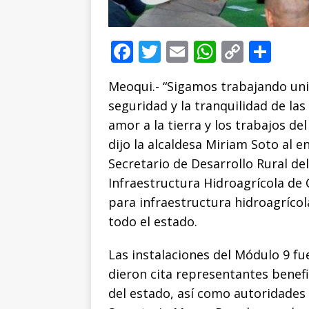
F
T
E
W
C
C
a
w
m
h
o
o
Meoqui.- “Sigamos trabajando uni
c
it
ai
at
p
m
seguridad y la tranquilidad de las
e
te
l
s
y
p
amor a la tierra y los trabajos d
b
r
A
Li
ar
dijo la alcaldesa Miriam Soto al
o
p
n
ti
Secretario de Desarrollo Rural de
o
p
k
r
Infraestructura Hidroagrícola d
k
para infraestructura hidroagrícol
todo el estado.
Las instalaciones del Módulo 9 f
dieron cita representantes benef
del estado, así como autoridades 