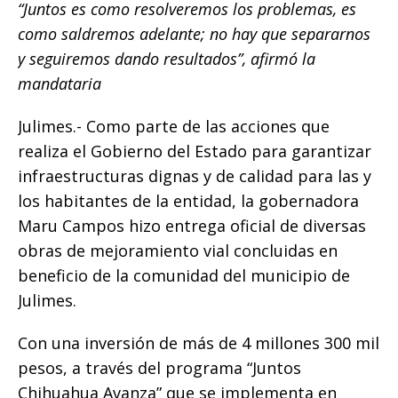
“Juntos es como resolveremos los problemas, es
c
it
ai
at
p
m
como saldremos adelante; no hay que separarnos
e
te
l
s
y
p
y seguiremos dando resultados”, afirmó la
b
r
A
Li
ar
mandataria
o
p
n
ti
Julimes.- Como parte de las acciones que
o
p
k
r
realiza el Gobierno del Estado para garantizar
k
infraestructuras dignas y de calidad para las y
los habitantes de la entidad, la gobernadora
Maru Campos hizo entrega oficial de diversas
obras de mejoramiento vial concluidas en
beneficio de la comunidad del municipio de
Julimes.
Con una inversión de más de 4 millones 300 mil
pesos, a través del programa “Juntos
Chihuahua Avanza” que se implementa en