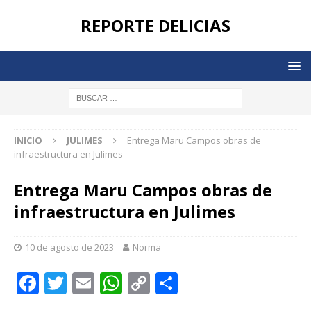
REPORTE DELICIAS
INICIO
JULIMES
Entrega Maru Campos obras de
infraestructura en Julimes
Entrega Maru Campos obras de
infraestructura en Julimes
10 de agosto de 2023
Norma
F
T
E
W
C
C
a
w
m
h
o
o