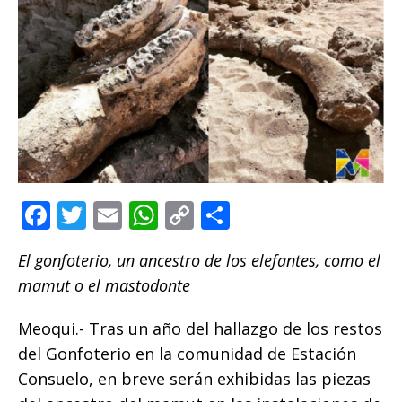
F
T
E
W
C
C
a
w
m
h
o
o
El gonfoterio, un ancestro de los elefantes, como el
c
it
ai
at
p
m
mamut o el mastodonte
e
te
l
s
y
p
b
r
A
Li
ar
Meoqui.- Tras un año del hallazgo de los restos
o
p
n
ti
del Gonfoterio en la comunidad de Estación
Consuelo, en breve serán exhibidas las piezas
o
p
k
r