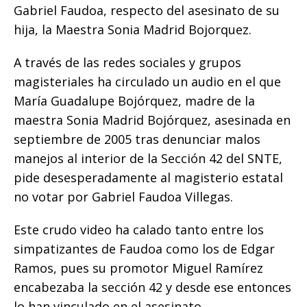
e
te
l
s
y
p
Gabriel Faudoa, respecto del asesinato de su
b
r
A
Li
ar
hija, la Maestra Sonia Madrid Bojorquez.
o
p
n
ti
A través de las redes sociales y grupos
o
p
k
r
magisteriales ha circulado un audio en el que
k
María Guadalupe Bojórquez, madre de la
maestra Sonia Madrid Bojórquez, asesinada en
septiembre de 2005 tras denunciar malos
manejos al interior de la Sección 42 del SNTE,
pide desesperadamente al magisterio estatal
no votar por Gabriel Faudoa Villegas.
Este crudo video ha calado tanto entre los
simpatizantes de Faudoa como los de Edgar
Ramos, pues su promotor Miguel Ramírez
encabezaba la sección 42 y desde ese entonces
lo han vinculado en el asesinato.