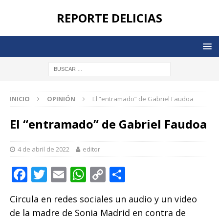
REPORTE DELICIAS
INICIO
OPINIÓN
El “entramado” de Gabriel Faudoa
El “entramado” de Gabriel Faudoa
4 de abril de 2022
editor
F
T
E
W
C
C
a
w
m
h
o
o
Circula en redes sociales un audio y un video
c
it
ai
at
p
m
de la madre de Sonia Madrid en contra de