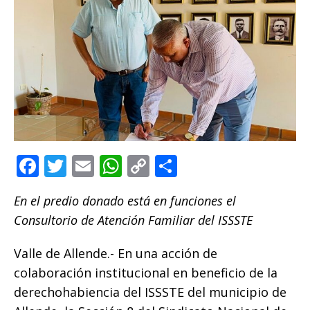
F
T
E
W
C
C
a
w
m
h
o
o
En el predio donado está en funciones el
c
it
ai
at
p
m
Consultorio de Atención Familiar del ISSSTE
e
te
l
s
y
p
b
r
A
Li
ar
Valle de Allende.- En una acción de
o
p
n
ti
colaboración institucional en beneficio de la
derechohabiencia del ISSSTE del municipio de
o
p
k
r