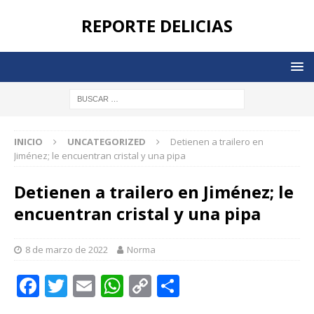
REPORTE DELICIAS
INICIO
UNCATEGORIZED
Detienen a trailero en
Jiménez; le encuentran cristal y una pipa
Detienen a trailero en Jiménez; le
encuentran cristal y una pipa
8 de marzo de 2022
Norma
F
T
E
W
C
C
a
w
m
h
o
o