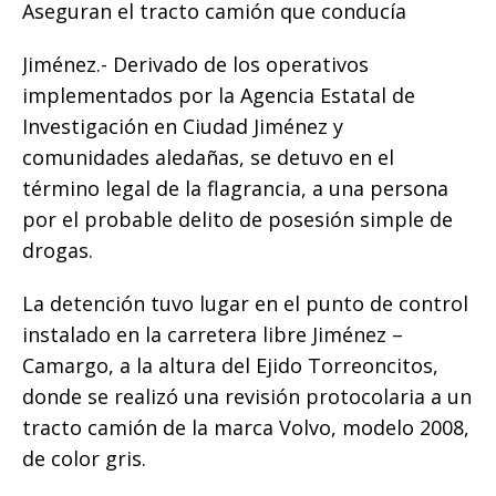
Aseguran el tracto camión que conducía
c
it
ai
at
p
m
e
te
l
s
y
p
Jiménez.- Derivado de los operativos
b
r
A
Li
ar
implementados por la Agencia Estatal de
o
p
n
ti
Investigación en Ciudad Jiménez y
comunidades aledañas, se detuvo en el
o
p
k
r
término legal de la flagrancia, a una persona
k
por el probable delito de posesión simple de
drogas.
La detención tuvo lugar en el punto de control
instalado en la carretera libre Jiménez –
Camargo, a la altura del Ejido Torreoncitos,
donde se realizó una revisión protocolaria a un
tracto camión de la marca Volvo, modelo 2008,
de color gris.