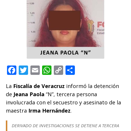
F
T
E
W
C
C
a
w
m
h
o
o
La
Fiscalía de Veracruz
c
it
ai
at
p
informó la detención
m
de
Jeana Paola
“N”, tercera persona
e
te
l
s
y
p
involucrada con el secuestro y asesinato de la
b
r
A
Li
ar
maestra
Irma Hernández
.
o
p
n
ti
o
p
k
r
DERIVADO DE INVESTIGACIONES SE DETIENE A TERCERA