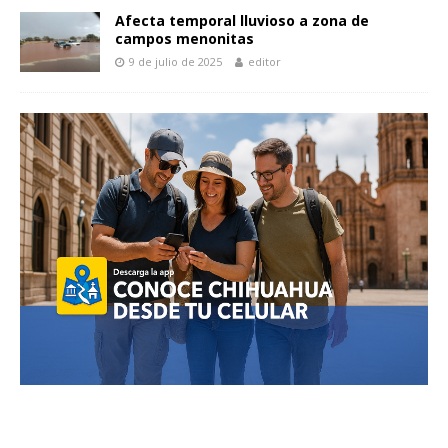
k
p
k
r
Afecta temporal lluvioso a zona de
campos menonitas
9 de julio de 2025
editor