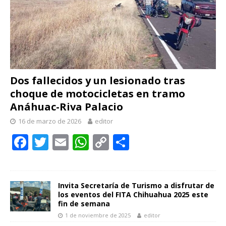
Dos fallecidos y un lesionado tras
choque de motocicletas en tramo
Anáhuac-Riva Palacio
16 de marzo de 2026
editor
F
T
E
W
C
C
ac
w
m
h
o
o
e
itt
ai
at
p
m
b
er
l
s
y
p
Invita Secretaría de Turismo a disfrutar de
los eventos del FITA Chihuahua 2025 este
o
A
Li
ar
fin de semana
1 de noviembre de 2025
editor
o
p
n
ti