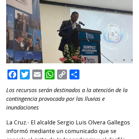
F
T
E
W
C
C
a
w
m
h
o
o
Los recursos serán destinados a la atención de la
c
it
ai
at
p
m
contingencia provocada por las lluvias e
e
te
l
s
y
p
inundaciones
b
r
A
Li
ar
o
p
n
ti
La Cruz.- El alcalde Sergio Luis Olvera Gallegos
informó mediante un comunicado que se
o
p
k
r