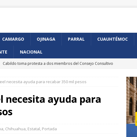
CAMARGO
OJINAGA
PARRAL
CUAUHTÉMOC
NTE
NACIONAL
]
Cabildo toma protesta a dos miembros del Consejo Consultivo
udadana
CHIHUAHUA MARCO BONILLA
reel necesita ayuda para recabar 350 mil pesos
]
Anuncia GKN Aerospace expansión de su planta en Chihuahua
el necesita ayuda para
]
Arranca en Chihuahua programa piloto de CURP Biométrica
sos
]
Presenta Municipio avances en construcción de Gaza de
na
,
Chihuahua
,
Estatal
,
Portada
iférico de la Juventud
CHIHUAHUA MARCO BONILLA