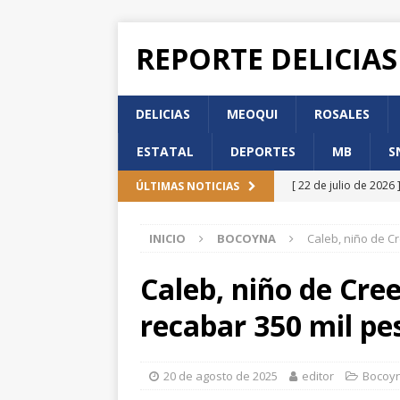
REPORTE DELICIAS
DELICIAS
MEOQUI
ROSALES
ESTATAL
DEPORTES
MB
S
[ 22 de julio de 2026 
ÚLTIMAS NOTICIAS
de Participación Ci
INICIO
BOCOYNA
Caleb, niño de C
[ 22 de julio de 2026 
DELICIAS
Caleb, niño de Cre
[ 22 de julio de 2026 
recabar 350 mil pe
DELICIAS
[ 22 de julio de 2026 
20 de agosto de 2025
editor
Bocoy
Incorporación en per