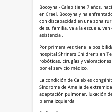
a
w
m
h
o
o
Bocoyna.- Caleb tiene 7 años, nac
c
it
ai
at
p
m
en Creel, Bocoyna y ha enfrentado
e
te
l
s
y
p
con discapacidad en una zona rur
b
r
A
Li
ar
de su familia, va a la escuela, ve
o
p
n
ti
asistencia .
o
p
k
r
Por primera vez tiene la posibilid
k
hospital Shriners Children’s en T
robóticas, cirugías y valoracione
por el servicio médico.
La condición de Caleb es congénita
Síndrome de Amelia de extremidad
adaptación pulmonar, luxación de
pierna izquierda.