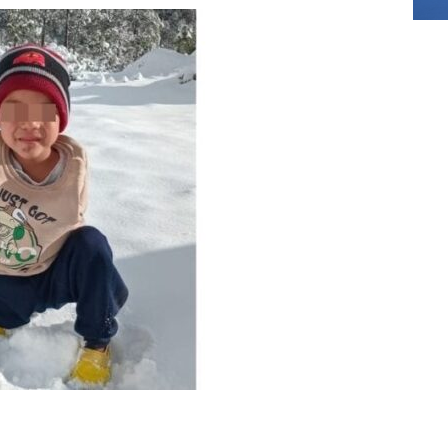
]
Asesinan a exdirector de televisión pública de Oaxaca; es el
del año
DELICIAS