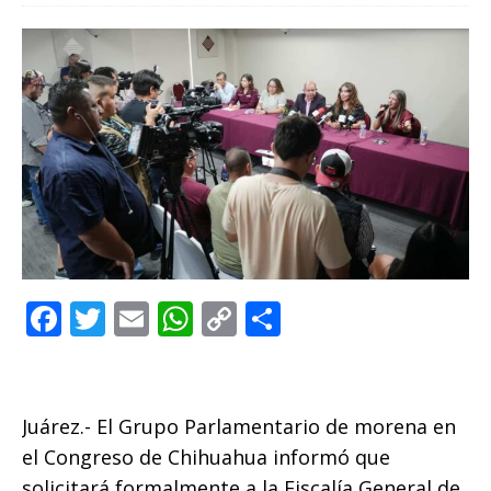
F
T
E
W
C
C
a
w
m
h
o
o
c
it
ai
at
p
m
e
te
l
s
y
p
Juárez.- El Grupo Parlamentario de morena en
b
r
A
Li
ar
el Congreso de Chihuahua informó que
solicitará formalmente a la Fiscalía General de