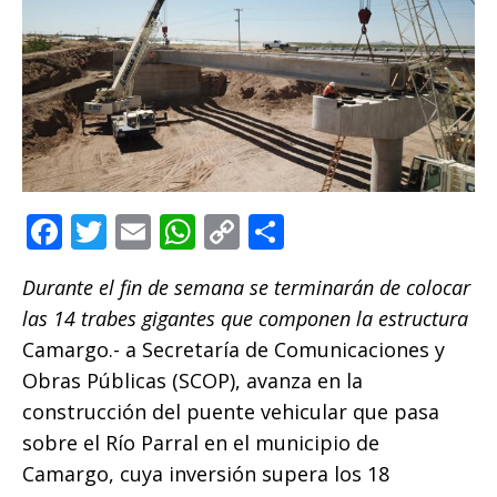
F
T
E
W
C
C
a
w
m
h
o
o
Durante el fin de semana se terminarán de colocar
c
it
ai
at
p
m
las 14 trabes gigantes que componen la estructura
e
te
l
s
y
p
Camargo.- a Secretaría de Comunicaciones y
b
r
A
Li
ar
Obras Públicas (SCOP), avanza en la
o
p
n
ti
construcción del puente vehicular que pasa
o
p
k
r
sobre el Río Parral en el municipio de
k
Camargo, cuya inversión supera los 18