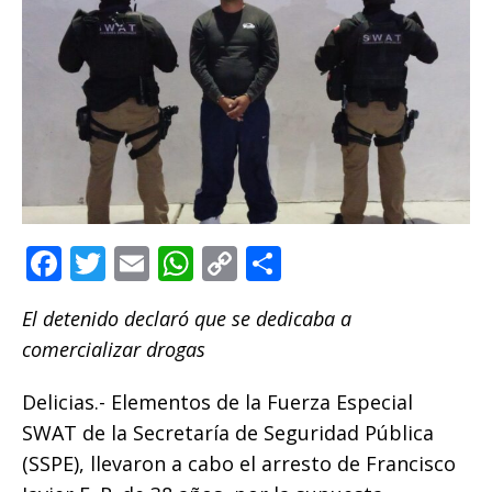
F
T
E
W
C
C
a
w
m
h
o
o
El detenido declaró que se dedicaba a
c
it
ai
at
p
m
comercializar drogas
e
te
l
s
y
p
b
r
A
Li
ar
Delicias.- Elementos de la Fuerza Especial
o
p
n
ti
SWAT de la Secretaría de Seguridad Pública
(SSPE), llevaron a cabo el arresto de Francisco
o
p
k
r