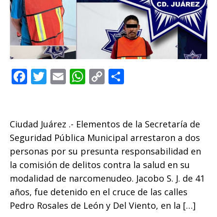
F
T
E
W
C
C
a
w
m
h
o
o
c
it
ai
at
p
m
e
te
l
s
y
p
Ciudad Juárez .- Elementos de la Secretaría de
b
r
A
Li
ar
Seguridad Pública Municipal arrestaron a dos
o
p
n
ti
personas por su presunta responsabilidad en
la comisión de delitos contra la salud en su
o
p
k
r
modalidad de narcomenudeo. Jacobo S. J. de 41
k
años, fue detenido en el cruce de las calles
Pedro Rosales de León y Del Viento, en la […]