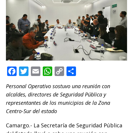
F
T
E
W
C
C
a
w
m
h
o
o
Personal Operativo sostuvo una reunión con
c
it
ai
at
p
m
alcaldes, directores de Seguridad Pública y
e
te
l
s
y
p
representantes de los municipios de la Zona
b
r
A
Li
ar
Centro-Sur del estado
o
p
n
ti
Camargo.- La Secretaría de Seguridad Pública
o
p
k
r