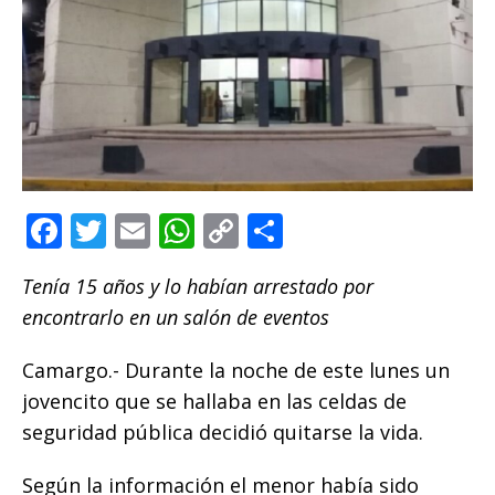
F
T
E
W
C
C
a
w
m
h
o
o
Tenía 15 años y lo habían arrestado por
c
it
ai
at
p
m
encontrarlo en un salón de eventos
e
te
l
s
y
p
b
r
A
Li
ar
Camargo.- Durante la noche de este lunes un
o
p
n
ti
jovencito que se hallaba en las celdas de
seguridad pública decidió quitarse la vida.
o
p
k
r
k
Según la información el menor había sido