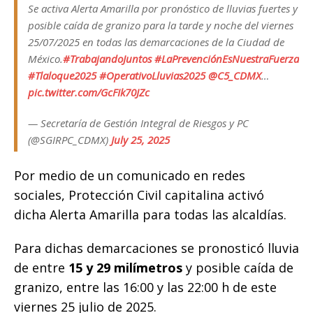
o
p
k
r
Se activa Alerta Amarilla por pronóstico de lluvias fuertes y
k
posible caída de granizo para la tarde y noche del viernes
25/07/2025 en todas las demarcaciones de la Ciudad de
México.
#TrabajandoJuntos
#LaPrevenciónEsNuestraFuerza
#Tlaloque2025
#OperativoLluvias2025
@C5_CDMX
…
pic.twitter.com/GcFIk70JZc
— Secretaría de Gestión Integral de Riesgos y PC
(@SGIRPC_CDMX)
July 25, 2025
Por medio de un comunicado en redes
sociales, Protección Civil capitalina activó
dicha Alerta Amarilla para todas las alcaldías.
Para dichas demarcaciones se pronosticó lluvia
de entre
15 y 29 milímetros
y posible caída de
granizo, entre las 16:00 y las 22:00 h de este
viernes 25 julio de 2025.