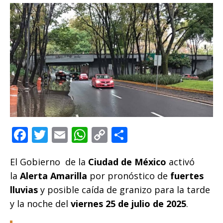
F
T
E
W
C
C
a
w
m
h
o
o
El Gobierno de la
c
it
ai
at
Ciudad de México
p
m
activó
la
Alerta Amarilla
por pronóstico de
fuertes
e
te
l
s
y
p
lluvias
y posible caída de granizo para la tarde
b
r
A
Li
ar
y la noche del
viernes 25 de julio de 2025
.
o
p
n
ti