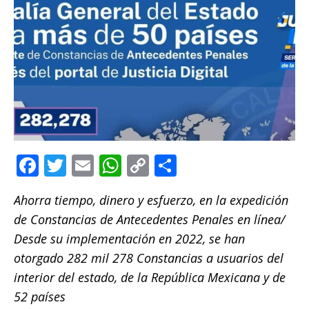
F
T
E
W
C
C
a
w
m
h
o
o
Ahorra tiempo, dinero y esfuerzo, en la expedición
c
it
ai
at
p
m
de Constancias de Antecedentes Penales en línea/
e
te
l
s
y
p
Desde su implementación en 2022, se han
b
r
A
Li
ar
otorgado 282 mil 278 Constancias a usuarios del
o
p
n
ti
interior del estado, de la República Mexicana y de
o
p
k
r
52 países